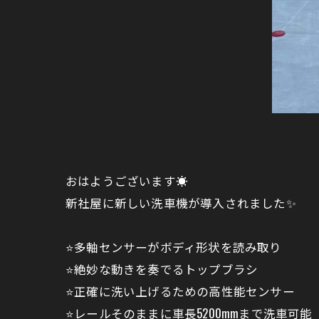
おはようございます☀
新社屋に新しい洗車機が導入されました✨
⭐️多軸センサーがボディ形状を読み取り
⭐️絶妙な動きを奏でるトップブラシ
⭐️正確に洗い上げるための高性能センサー
⭐️レールそのままに車長5200mmまで洗車可能