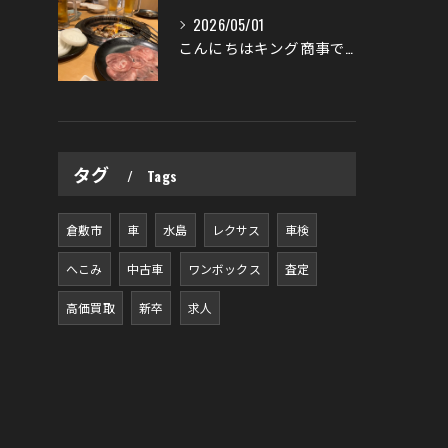
2026/05/01
こんにちはキング商事です！
タグ
Tags
倉敷市
車
水島
レクサス
車検
へこみ
中古車
ワンボックス
査定
高価買取
新卒
求人